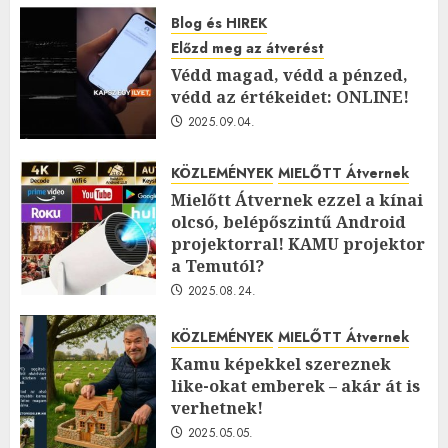
Blog és HIREK
Előzd meg az átverést
Védd magad, védd a pénzed,
védd az értékeidet: ONLINE!
2025.09.04.
KÖZLEMÉNYEK
MIELŐTT Átvernek
Mielőtt Átvernek ezzel a kínai
olcsó, belépőszintű Android
projektorral! KAMU projektor
a Temutól?
2025.08.24.
KÖZLEMÉNYEK
MIELŐTT Átvernek
Kamu képekkel szereznek
like-okat emberek – akár át is
verhetnek!
2025.05.05.