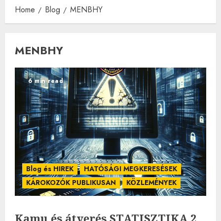
Home
Blog
MENBHY
MENBHY
6 min read
Blog és HIREK
HATÓSÁGI MEGKERESÉSEK
KÁROKOZÓK PUBLIKUSAN
KÖZLEMÉNYEK
Kamu és átverés STATISZTIKA 2.