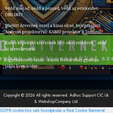
Védd magad, védd a pénzed, védd az értékeidet:
ONLINE!
Mielőtt Átvernek ezzel a kínai olcsó, belépőszintű
Android projektorral! KAMU projektor a Temutól?
Kamu képekkel szereznek like-okat emberek – akár
át is verhetnek!
Figyelmeztető tábla – Kamu Webáruház gyanúja
tábla bevezetése
Copyright © 2026 All rights reserved. Adhoc Support CIC Uk.
& WebshopCompany Ltd.
GDPR cookie-hoz való hozzájárulás a Real Cookie Bannerral