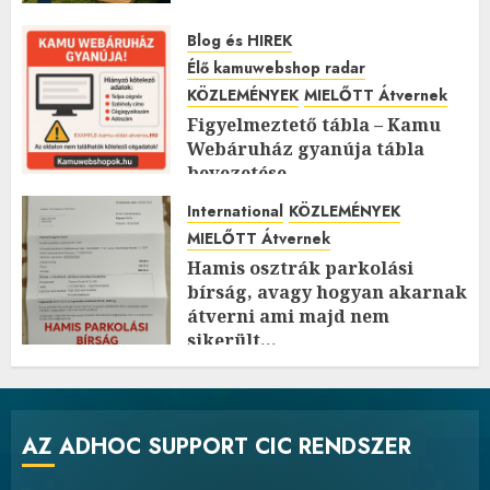
Blog és HIREK
Élő kamuwebshop radar
KÖZLEMÉNYEK
MIELŐTT Átvernek
Figyelmeztető tábla – Kamu
Webáruház gyanúja tábla
bevezetése
2025.05.04.
International
KÖZLEMÉNYEK
MIELŐTT Átvernek
Hamis osztrák parkolási
bírság, avagy hogyan akarnak
átverni ami majd nem
sikerült…
2025.05.01.
AZ ADHOC SUPPORT CIC RENDSZER