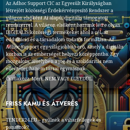
Az Adhoc Support CIC az Egyesült Királyságban
létrejött közösségi Érdekérvényesítő
Rendszer a
világon elsőként
Ai alapú, digitális támogatott
rendszerrel. A világon elsőként hoztunk létre olyan
DIGITÁLIS közösségi termékeket ahol a cél, az
eddukáció és a társadalom tudatos formálása. Az
Adhoc Support egy világjobbító erő, amely a digitális
korban is az emberséget helyezi középpontba. Egy
mozgalom, amelyben a jog és a szolidaritás nem
ellentétei, hanem társai egymásnak.
Csatlakozz. Mert: NEM VAGY EGYEDÜL.
FRISS KAMU ÉS ÁTVERÉS
TENDER24.EU – gyűlnek a viharfellegek és
panaszok?